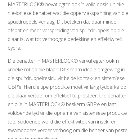
MASTERLOCK® bevat egter ook ’n volle dosis unieke
nie-ioniese benatter wat die oppervlakspanning van die
spuitdruppels verlaag. Dit beteken dat daar minder
afspat en meer verspreiding van spuitdruppels op die
blaar is, wat tot verhoogde bedekking en effektiwiteit
bydra.
Die benatter in MASTERLOCK® vervul egter ook ’n
kritieke rol op die blaar. Dit skep ’n ideale omgewing in
die spuitdruppelresidu vir beide kontak- en sistemiese
GBP’e. Hierdie tipe produkte moet vir lang tydperke op
die blaar vertoef om effektief te presteer. Die benatter
en olie in MASTERLOCK® beskerm GBP’e en laat
voldoende tyd vir die opname van sistemiese produkte
toe. Sodoende word die effektiwiteit van insek- en
swamdoders verder verhoog om die beheer van peste
en plae te optimaliseer.