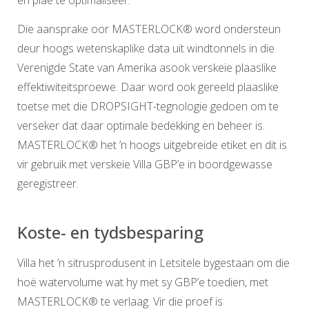
Die aansprake oor MASTERLOCK® word ondersteun
deur hoogs wetenskaplike data uit windtonnels in die
Verenigde State van Amerika asook verskeie plaaslike
effektiwiteitsproewe. Daar word ook gereeld plaaslike
toetse met die DROPSIGHT-tegnologie gedoen om te
verseker dat daar optimale bedekking en beheer is.
MASTERLOCK® het ’n hoogs uitgebreide etiket en dit is
vir gebruik met verskeie Villa GBP’e in boordgewasse
geregistreer.
Koste- en tydsbesparing
Villa het ’n sitrusprodusent in Letsitele bygestaan om die
hoë watervolume wat hy met sy GBP’e toedien, met
MASTERLOCK® te verlaag. Vir die proef is