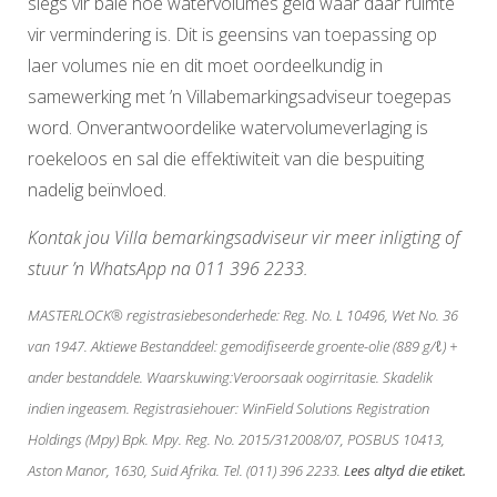
slegs vir baie hoë watervolumes geld waar daar ruimte
vir vermindering is. Dit is geensins van toepassing op
laer volumes nie en dit moet oordeelkundig in
samewerking met ’n Villabemarkingsadviseur toegepas
word. Onverantwoordelike watervolumeverlaging is
roekeloos en sal die effektiwiteit van die bespuiting
nadelig beïnvloed.
Kontak jou Villa bemarkingsadviseur vir meer inligting of
stuur ’n WhatsApp na 011 396 2233.
MASTERLOCK® registrasiebesonderhede: Reg. No. L 10496, Wet No. 36
van 1947. Aktiewe Bestanddeel: gemodifiseerde groente-olie (889 g/ℓ) +
ander bestanddele. Waarskuwing:Veroorsaak oogirritasie. Skadelik
indien ingeasem. Registrasiehouer: WinField Solutions Registration
Holdings (Mpy) Bpk. Mpy. Reg. No. 2015/312008/07, POSBUS 10413,
Aston Manor, 1630, Suid Afrika. Tel. (011) 396 2233.
Lees altyd die etiket.