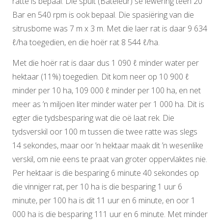
ratte is bepaal. Die spuit (Bateleur) se lewering teen 20
Bar en 540 rpm is ook bepaal. Die spasiëring van die
sitrusbome was 7 m x 3 m. Met die laer rat is daar 9 634
ℓ/ha toegedien, en die hoër rat 8 544 ℓ/ha.
Met die hoër rat is daar dus 1 090 ℓ minder water per
hektaar (11%) toegedien. Dit kom neer op 10 900 ℓ
minder per 10 ha, 109 000 ℓ minder per 100 ha, en net
meer as ’n miljoen liter minder water per 1 000 ha. Dit is
egter die tydsbesparing wat die oë laat rek. Die
tydsverskil oor 100 m tussen die twee ratte was slegs
14 sekondes, maar oor ’n hektaar maak dit ’n wesenlike
verskil, om nie eens te praat van groter oppervlaktes nie.
Per hektaar is die besparing 6 minute 40 sekondes op
die vinniger rat, per 10 ha is die besparing 1 uur 6
minute, per 100 ha is dit 11 uur en 6 minute, en oor 1
000 ha is die besparing 111 uur en 6 minute. Met minder