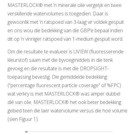
MASTERLOCK® met ’n minerale olie vergelyk en twee
verskillende watervolumes is toegedien. Daar is
gewoonlik met ’n ratspoed van 3-laag vir voldek gespuit
en ons wou die bedekking van die GBP’e bepaal indien
dit op ’n vinniger ratspoed van 1-medium gespuit word.
Om die resultate te evalueer is UVIEW (fluoresserende
kleurstof) saam met die byvoegmiddels in die tenk
gevoeg en die resultate is met die DROPSIGHT-
toepassing bevestig. Die gemiddelde bedekking
(“percentage fluorescent particle coverage” of %FPC)
wat verkry is met MASTERLOCK® was amper dubbel
dié van olie. MASTERLOCK® het ook beter bedekking
gebied teen die laer watervolume versus die hoë volume
(sien Figuur 1).