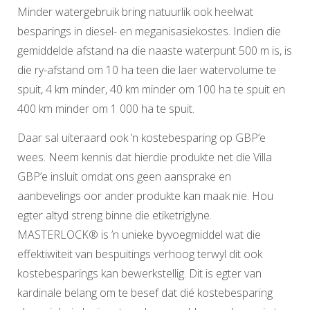
Minder watergebruik bring natuurlik ook heelwat
besparings in diesel- en meganisasiekostes. Indien die
gemiddelde afstand na die naaste waterpunt 500 m is, is
die ry-afstand om 10 ha teen die laer watervolume te
spuit, 4 km minder, 40 km minder om 100 ha te spuit en
400 km minder om 1 000 ha te spuit.
Daar sal uiteraard ook ’n kostebesparing op GBP’e
wees. Neem kennis dat hierdie produkte net die Villa
GBP’e insluit omdat ons geen aansprake en
aanbevelings oor ander produkte kan maak nie. Hou
egter altyd streng binne die etiketriglyne.
MASTERLOCK® is ’n unieke byvoegmiddel wat die
effektiwiteit van bespuitings verhoog terwyl dit ook
kostebesparings kan bewerkstellig. Dit is egter van
kardinale belang om te besef dat dié kostebesparing